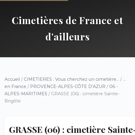
Cimetières de France et
d'ailleurs
Accueil
/
CIMETIERES : Vous cherchez un cimetière...
/
...
en France
/
PROVENCE-ALPES-CÔTE D’AZUR
/
06 -
ALPES-MARITIMES
/ GRASSE (06) : cimetière Sainte-
Brigitte
GRASSE (06) : cimetière Sainte