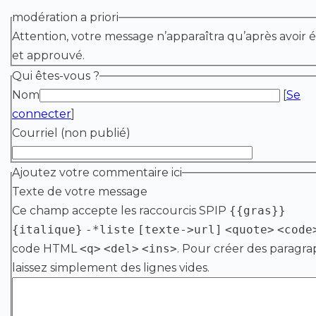
modération a priori
Attention, votre message n’apparaîtra qu’après avoir é
et approuvé.
Qui êtes-vous ?
Nom
[
Se
connecter
]
Courriel (non publié)
Ajoutez votre commentaire ici
Texte de votre message
Ce champ accepte les raccourcis SPIP
{{gras}}
{italique}
-*liste
[texte->url]
<quote>
<code
code HTML
<q>
<del>
<ins>
. Pour créer des paragra
laissez simplement des lignes vides.