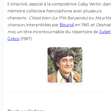
il s’inscrivit, associé à la compositrice Gaby Verlor, dan
mémoire collective francophone avec plusieurs
chansons :
C’était bien (Le P’tit Bal perdu)
ou
Ma p’tit
chanson
, interprétées par
Bourvil
en 1961, et
Déshabi
moi
, un titre incontournable du répertoire de
Juliet
Gréco
(1967).