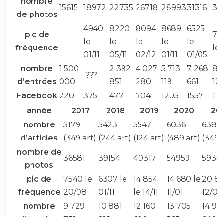
nombre
15615
18972
22735
26718
28993
31316
3
de photos
4940
8220
8094
8689
6525
pic de
7
le
le
le
le
le
fréquence
l
01/11
05/11
02/12
01/11
01/05
nombre
1 500
2 392
4 027
5 713
7 268
8
???
d’entrées
000
851
280
119
661
1
Facebook
220
375
477
704
1205
1557
1
année
2017
2018
2019
2020
2
nombre
5179
5423
5547
6036
638
d’articles
(349 art)
(244 art)
(124 art)
(489 art)
(349
nombre de
36581
39154
40317
54959
593
photos
pic de
7540 le
6307 le
14 854
14 680 le
20 
fréquence
20/08
01/11
le 14/11
11/01
12/0
nombre
9 729
10 881
12 160
13 705
14 