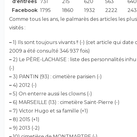
d’entrées
731
215
620
563
640
Facebook
1795
1860
1932
2222
243
Comme tous les ans, le palmarès des articles les plus
visités :
–
1) Ils sont toujours vivants !! (-) (cet article qui date 
2009 a été consulté 346 937 fois)
–
2) Le PÈRE-LACHAISE : liste des personnalités inh
(-)
–
3) PANTIN (93) : cimetière parisien (-)
–
4) 2012 (-)
–
5) On enterre aussi les clowns (-)
–
6) MARSEILLE (13) : cimetière Saint-Pierre (-)
–
7) Victor Hugo et sa famille (+1)
–
8) 2015 (+1)
–
9) 2013 (-2)
–
10) cimetière de MONTMARTRE (-)