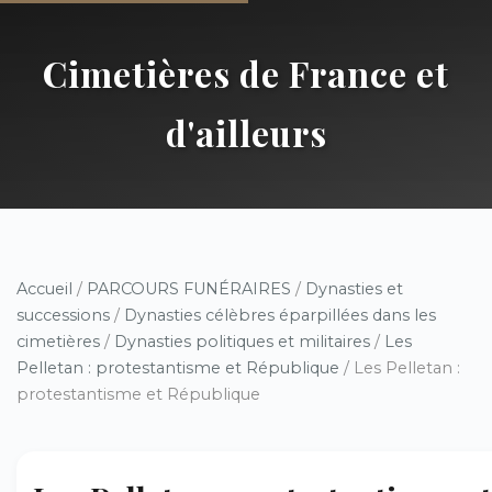
Cimetières de France et
d'ailleurs
Accueil
/
PARCOURS FUNÉRAIRES
/
Dynasties et
successions
/
Dynasties célèbres éparpillées dans les
cimetières
/
Dynasties politiques et militaires
/
Les
Pelletan : protestantisme et République
/ Les Pelletan :
protestantisme et République