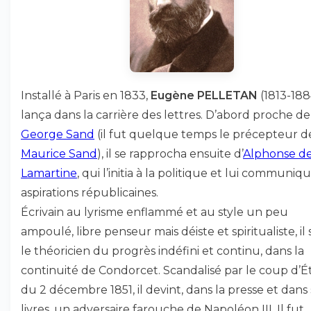
Installé à Paris en 1833,
Eugène PELLETAN
(1813-188
lança dans la carrière des lettres. D’abord proche de
George Sand
(il fut quelque temps le précepteur d
Maurice Sand
), il se rapprocha ensuite d’
Alphonse d
Lamartine
, qui l’initia à la politique et lui communiq
aspirations républicaines.
Écrivain au lyrisme enflammé et au style un peu
ampoulé, libre penseur mais déiste et spiritualiste, il s
le théoricien du progrès indéfini et continu, dans la
continuité de Condorcet. Scandalisé par le coup d’É
du 2 décembre 1851, il devint, dans la presse et dans 
livres, un adversaire farouche de Napoléon III. Il fut