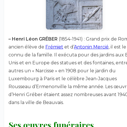
–
Henri Léon GRÉBER
(1854-1941) : Grand prix de Ro
ancien élève de
Frémiet
et d’
Antonin Mercié
, il est l
connu de la famille. Il exécuta pour des jardins aux 
Unis et en Europe des statues et des fontaines, entr
autres un « Narcisse » en 1908 pour le jardin du
Luxembourg à Paris et le célèbre Jean-Jacques
Rousseau d’Ermenonville la même année. Les œuvr
d’Henri Gréber étaient assez nombreuses avant 194
dans la ville de Beauvais.
Ses œuvres funéraires