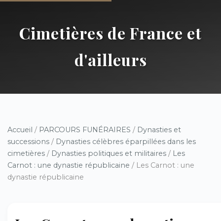
Cimetières de France et
d'ailleurs
Accueil
/
PARCOURS FUNÉRAIRES
/
Dynasties et
successions
/
Dynasties célèbres éparpillées dans les
cimetières
/
Dynasties politiques et militaires
/
Les
Carnot : une dynastie républicaine
/ Les Carnot : une
dynastie républicaine