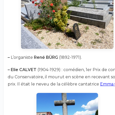
–
L’organiste
René BÜRG
(1892-1971).
–
Elie CALVET
(1904-1929) : comédien, 1er Prix de c
du Conservatoire, il mourut en scène en recevant s
prix. Il était le neveu de la célèbre cantatrice
Emma 