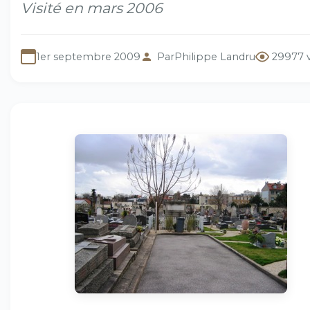
Visité en mars 2006
1er septembre 2009
Par
Philippe Landru
29977 