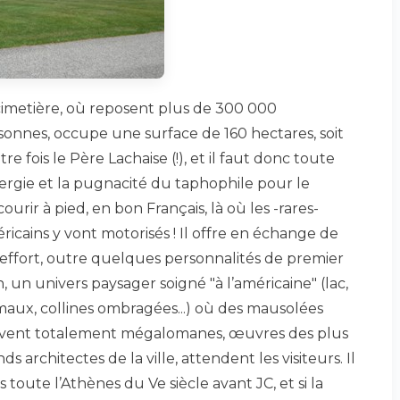
cimetière, où reposent plus de 300 000
sonnes, occupe une surface de 160 hectares, soit
re fois le Père Lachaise (!), et il faut donc toute
nergie et la pugnacité du taphophile pour le
ourir à pied, en bon Français, là où les -rares-
ricains y vont motorisés ! Il offre en échange de
 effort, outre quelques personnalités de premier
, un univers paysager soigné "à l’américaine" (lac,
maux, collines ombragées...) où des mausolées
vent totalement mégalomanes, œuvres des plus
ds architectes de la ville, attendent les visiteurs. Il
toute l’Athènes du Ve siècle avant JC, et si la