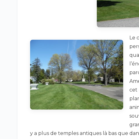
Le 
per
quat
l’é
parc
Amé
cet
plan
ani
sou
gran
y a plus de temples antiques là bas que dans 