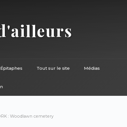
d'ailleurs
Épitaphes
Tout sur le site
Médias
on
RK : Woodlawn cemetery