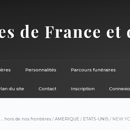
s de France et 
ières
Personnalités
Parcours funéraires
lan du site
Contact
Inscription
Connexi
/
... hors de nos frontières
/
AMERIQUE
/
ETATS-UNIS
/ NEW YO