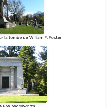
r la tombe de William F. Foster
 F.W. Woollworth