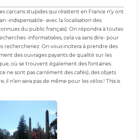
des carcans stupides qui résistent en France n’y ont
n -indispensable- avec la localisation des
nconnues du public français). On répondra à toutes
recherches -informatisées, cela va sans dire- pour
 rechercheriez. On vous incitera à prendre des
ement des ouvrages payants de qualité sur les
tique, où se trouvent également des fontaines
ce ne sont pas carrément des cafés), des objets
ure, il n’en sera pas de même pour les vélos ! This is