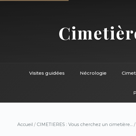
Cimetière
Visites guidées
Nécrologie
Cimet
P
Accueil
/
CIMETIERES : Vous cherchez un cimetière...