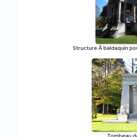
Structure Ã baldaquin pou
Tombeau de