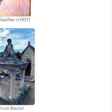
azillier (+1937)
ture Baulot