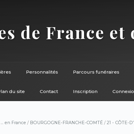
s de France et 
ières
Personnalités
Parcours funéraires
lan du site
Contact
Inscription
Connexi
/
... en France
/
BOURGOGNE-FRANCHE-COMTÉ
/
21 - CÔTE-