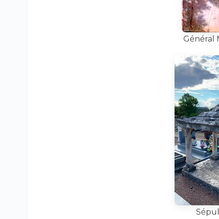
Général M
Sépul