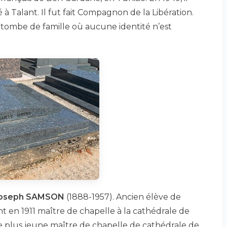
 à Talant. Il fut fait Compagnon de la Libération.
a tombe de famille où aucune identité n’est
oseph SAMSON
(1888-1957). Ancien élève de
int en 1911 maître de chapelle à la cathédrale de
t le plus jeune maître de chapelle de cathédrale de