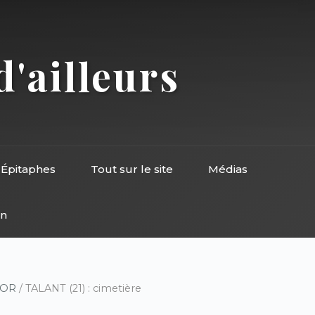
d'ailleurs
Épitaphes
Tout sur le site
Médias
on
D’OR
/ TALANT (21) : cimetière