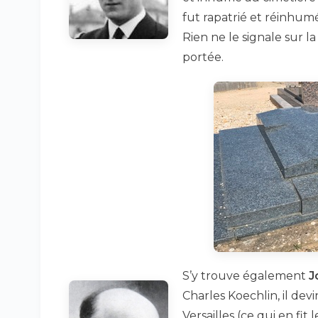
fut rapatrié et réinhumé
Rien ne le signale sur l
portée.
S’y trouve également
J
Charles Koechlin, il dev
Versailles (ce qui en fi