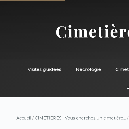
Cimetière
Visites guidées
Nécrologie
Cimet
P
Accueil
/
CIMETIERES : Vous cherchez un cimetière...