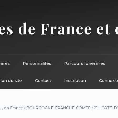
s de France et 
ières
Personnalités
Parcours funéraires
lan du site
Contact
Inscription
Connexi
/
... en France
/
BOURGOGNE-FRANCHE-COMTÉ
/
21 - CÔTE-