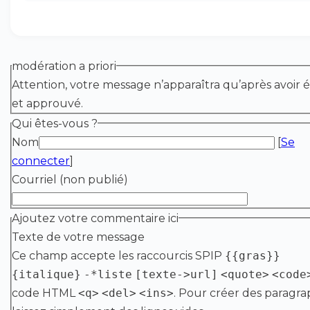
modération a priori
Attention, votre message n’apparaîtra qu’après avoir é
et approuvé.
Qui êtes-vous ?
Nom
[
Se
connecter
]
Courriel (non publié)
Ajoutez votre commentaire ici
Texte de votre message
Ce champ accepte les raccourcis SPIP
{{gras}}
{italique}
-*liste
[texte->url]
<quote>
<code
code HTML
<q>
<del>
<ins>
. Pour créer des paragra