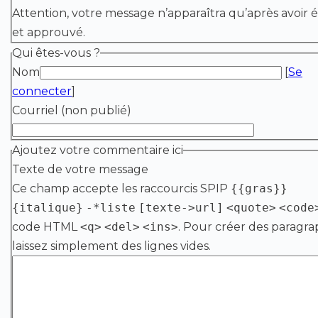
Attention, votre message n’apparaîtra qu’après avoir é
et approuvé.
Qui êtes-vous ?
Nom
[
Se
connecter
]
Courriel (non publié)
Ajoutez votre commentaire ici
Texte de votre message
Ce champ accepte les raccourcis SPIP
{{gras}}
{italique}
-*liste
[texte->url]
<quote>
<code
code HTML
<q>
<del>
<ins>
. Pour créer des paragra
laissez simplement des lignes vides.