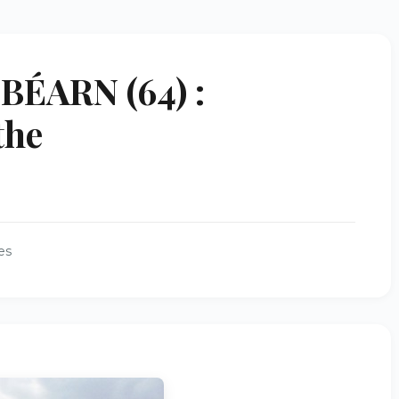
ÉARN (64) :
the
es