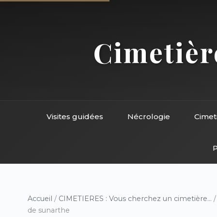
Cimetière
Visites guidées
Nécrologie
Cimet
P
Accueil
/
CIMETIERES : Vous cherchez un cimetière...
de sunarthe