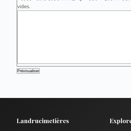
vides.
Landrucimetières
Explor