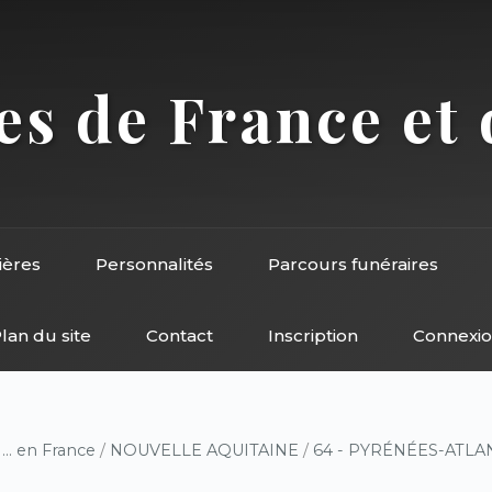
s de France et 
ières
Personnalités
Parcours funéraires
lan du site
Contact
Inscription
Connexi
/
... en France
/
NOUVELLE AQUITAINE
/
64 - PYRÉNÉES-ATLA