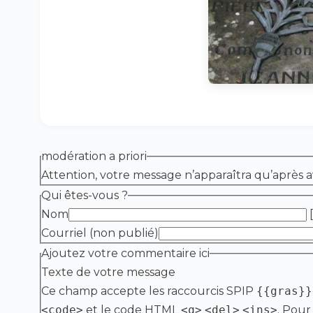
modération a priori
Attention, votre message n’apparaîtra qu’après a
Qui êtes-vous ?
Nom
[
Courriel (non publié)
Ajoutez votre commentaire ici
Texte de votre message
Ce champ accepte les raccourcis SPIP
{{gras}}
<code>
et le code HTML
<q>
<del>
<ins>
. Pour