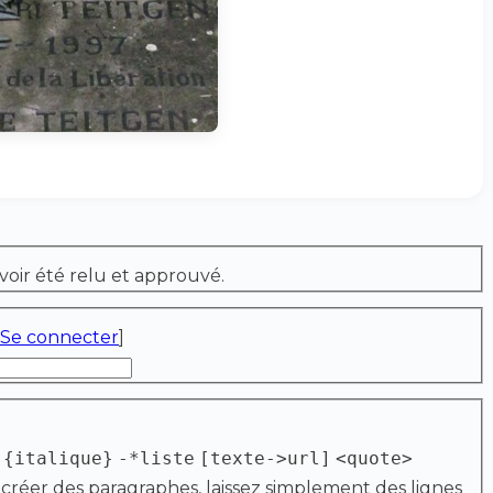
voir été relu et approuvé.
Se connecter
]
{italique}
-*liste
[texte->url]
<quote>
 créer des paragraphes, laissez simplement des lignes