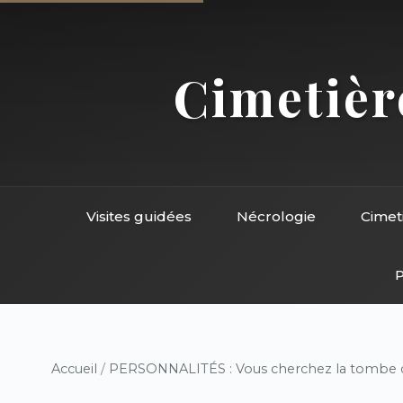
Cimetière
Visites guidées
Nécrologie
Cimet
P
Accueil
/
PERSONNALITÉS : Vous cherchez la tombe d