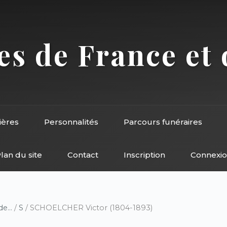
s de France et 
ières
Personnalités
Parcours funéraires
lan du site
Contact
Inscription
Connexi
e...
/
S
/ SCHOELCHER Victor (1804-1893)