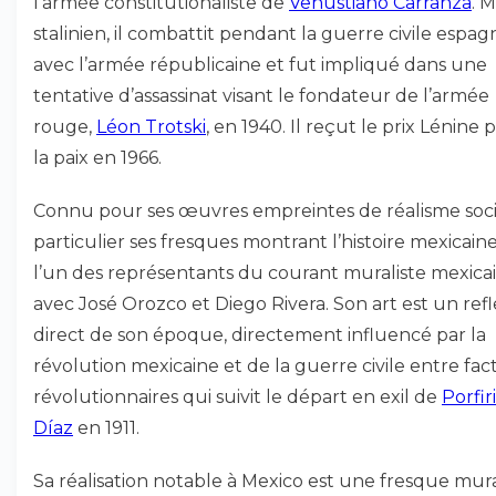
l’armée constitutionaliste de
Venustiano Carranza
. M
stalinien, il combattit pendant la guerre civile espag
avec l’armée républicaine et fut impliqué dans une
tentative d’assassinat visant le fondateur de l’armée
rouge,
Léon Trotski
, en 1940. Il reçut le prix Lénine 
la paix en 1966.
Connu pour ses œuvres empreintes de réalisme soci
particulier ses fresques montrant l’histoire mexicaine,
l’un des représentants du courant muraliste mexica
avec José Orozco et Diego Rivera. Son art est un refl
direct de son époque, directement influencé par la
révolution mexicaine et de la guerre civile entre fac
révolutionnaires qui suivit le départ en exil de
Porfir
Díaz
en 1911.
Sa réalisation notable à Mexico est une fresque mur