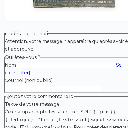
modération a priori
Attention, votre message n’apparaîtra qu’après avoir é
et approuvé.
Qui êtes-vous ?
Nom
[
Se
connecter
]
Courriel (non publié)
Ajoutez votre commentaire ici
Texte de votre message
Ce champ accepte les raccourcis SPIP
{{gras}}
{italique}
-*liste
[texte->url]
<quote>
<code
code HTML
<q>
<del>
<ins>
. Pour créer des paragra