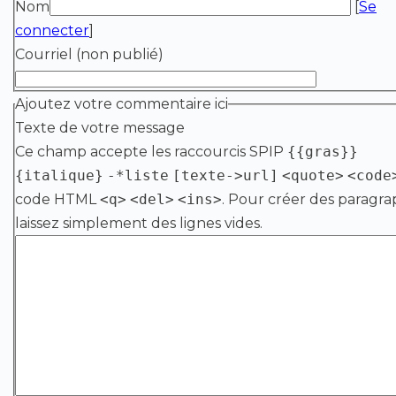
Nom
[
Se
connecter
]
Courriel (non publié)
Ajoutez votre commentaire ici
Texte de votre message
Ce champ accepte les raccourcis SPIP
{{gras}}
{italique}
-*liste
[texte->url]
<quote>
<code
code HTML
<q>
<del>
<ins>
. Pour créer des paragra
laissez simplement des lignes vides.