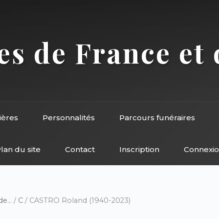
s de France et 
ières
Personnalités
Parcours funéraires
lan du site
Contact
Inscription
Connexi
e...
/
C
/ CASTRO Roland (1940-2023)