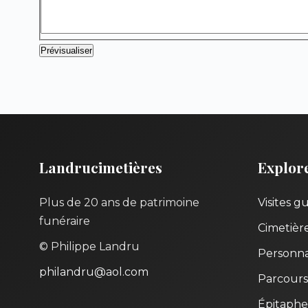
Landrucimetières
Explor
Plus de 20 ans de patrimoine
Visites g
funéraire
Cimetièr
© Philippe Landru
Personna
philandru@aol.com
Parcours
Épitaphe