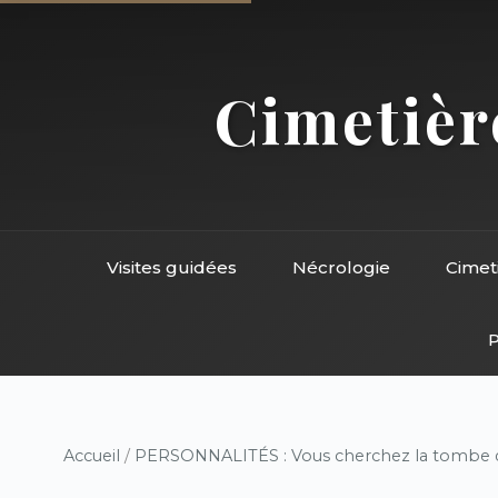
Cimetière
Visites guidées
Nécrologie
Cimet
P
Accueil
/
PERSONNALITÉS : Vous cherchez la tombe d