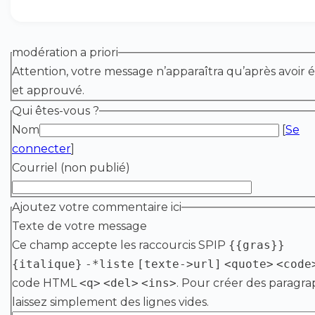
modération a priori
Attention, votre message n’apparaîtra qu’après avoir é
et approuvé.
Qui êtes-vous ?
Nom
[
Se
connecter
]
Courriel (non publié)
Ajoutez votre commentaire ici
Texte de votre message
Ce champ accepte les raccourcis SPIP
{{gras}}
{italique}
-*liste
[texte->url]
<quote>
<code
code HTML
<q>
<del>
<ins>
. Pour créer des paragra
laissez simplement des lignes vides.