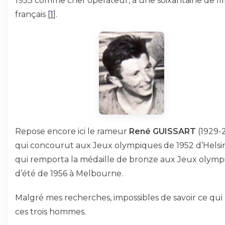
1953 comme chef opérateur, à une soixantaine de fi
français
[
1
]
.
Repose encore ici le rameur
René GUISSART
(1929-2
qui concourut aux Jeux olympiques de 1952 d’Helsin
qui remporta la médaille de bronze aux Jeux olymp
d’été de 1956 à Melbourne.
Malgré mes recherches, impossibles de savoir ce qui 
ces trois hommes.