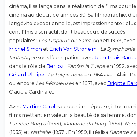
cinéma, il sa lança dans la réalisation de films pour le
cinéma au début de années 30. Sa filmographie, d’
longévité exceptionnelle, est impressionnante : plus
cent films à son actif, dont beaucoup de succès
populaires :
Les Disparus de Saint-Agil
en 1938, avec
Michel Simon
et
Erich Von Stroheim
;
La Symphonie
fantastique
sous l’occupation avec
Jean-Louis Barrau
dans le rôle de
Berlioz
;
Fanfan la Tulipe
en 1952, ave
Gérard Philipe
;
La Tulipe noire
en 1964 avec Alain De
ou encore
Les Pétroleuses
en 1971, avec
Brigitte Bar
Claudia Cardinale...
Avec
Martine Carol
, sa quatrième épouse, il tourna si
films mettant en valeur la beauté de sa femme, don
Lucrèce Borgia
(1953),
Madame du Barry
(1954),
Nan
(1955) et
Nathalie
(1957). En 1959, il réalisa
Babette s’e