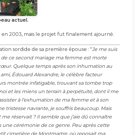
eau actuel.
 en 2003, mais le projet fut finalement ajourné.
tion sordide de sa première épouse : "
Je me suis
t ans de ce second mariage ma femme est morte
 cœur. Quelque temps après son inhumation au
ami, Édouard Alexandre, le célèbre facteur
urs montrée infatigable, trouvant sa tombe trop
 et les miens un terrain à perpétuité, dont il me
s assister à l’exhumation de ma femme et à son
ne tristesse navrante, je souffris beaucoup. Mais
 me réservait ? Il semble que j’aie dû connaître
ans une cérémonie de ce genre. Peu après cette
petit cimetière de Montmartre, où reposait ma