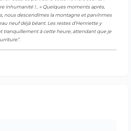
vre inhumanité !... » Quelques moments après,
estes, nous descendîmes la montagne et parvînmes
au neuf déjà béant. Les restes d’Henriette y
t tranquillement à cette heure, attendant que je
rriture.
".