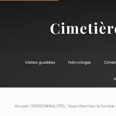
Cimetière
Visites guidées
Nécrologie
Cimet
P
Accueil
/
PERSONNALITÉS : Vous cherchez la tombe d