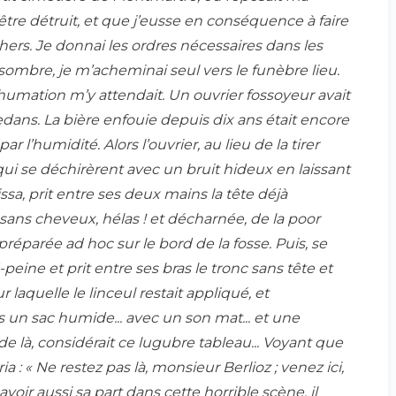
tre détruit, et que j’eusse en conséquence à faire
chers. Je donnai les ordres nécessaires dans les
sombre, je m’acheminai seul vers le funèbre lieu.
xhumation m’y attendait. Un ouvrier fossoyeur avait
dedans. La bière enfouie depuis dix ans était encore
 l’humidité. Alors l’ouvrier, au lieu de la tirer
qui se déchirèrent avec un bruit hideux en laissant
ssa, prit entre ses deux mains la tête déjà
sans cheveux, hélas ! et décharnée, de la poor
réparée ad hoc sur le bord de la fosse. Puis, se
peine et prit entre ses bras le tronc sans tête et
aquelle le linceul restait appliqué, et
un sac humide... avec un son mat... et une
 de là, considérait ce lugubre tableau... Voyant que
ia : « Ne restez pas là, monsieur Berlioz ; venez ici,
voir aussi sa part dans cette horrible scène, il