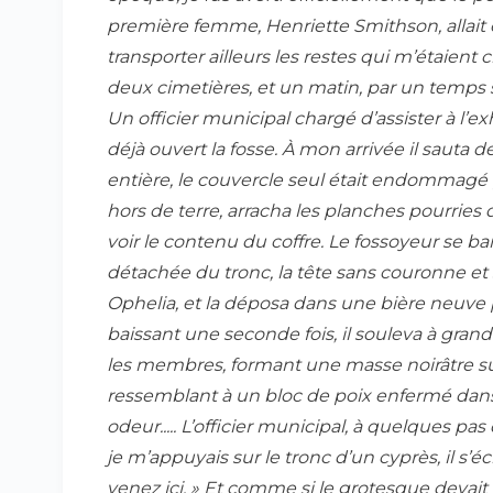
première femme, Henriette Smithson, allait ê
transporter ailleurs les restes qui m’étaient 
deux cimetières, et un matin, par un temps 
Un officier municipal chargé d’assister à l’e
déjà ouvert la fosse. À mon arrivée il sauta 
entière, le couvercle seul était endommagé par
hors de terre, arracha les planches pourries 
voir le contenu du coffre. Le fossoyeur se bai
détachée du tronc, la tête sans couronne et 
Ophelia, et la déposa dans une bière neuve p
baissant une seconde fois, il souleva à grand-
les membres, formant une masse noirâtre sur l
ressemblant à un bloc de poix enfermé dans 
odeur..... L’officier municipal, à quelques pas
je m’appuyais sur le tronc d’un cyprès, il s’écr
venez ici. » Et comme si le grotesque devait a