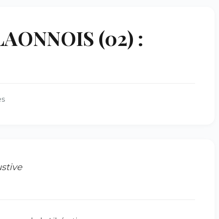
ONNOIS (02) :
es
stive