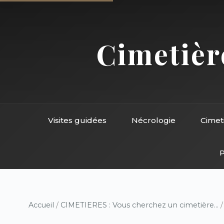
Cimetière
Visites guidées
Nécrologie
Cimet
P
Accueil
/
CIMETIERES : Vous cherchez un cimetière...