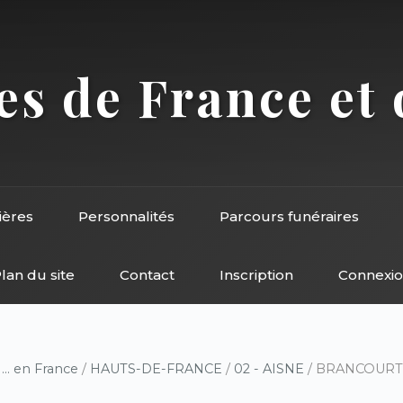
s de France et 
ières
Personnalités
Parcours funéraires
lan du site
Contact
Inscription
Connexi
/
... en France
/
HAUTS-DE-FRANCE
/
02 - AISNE
/ BRANCOURT-E