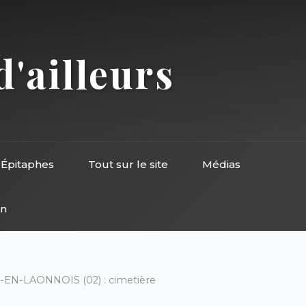
d'ailleurs
Épitaphes
Tout sur le site
Médias
on
N-LAONNOIS (02) : cimetière