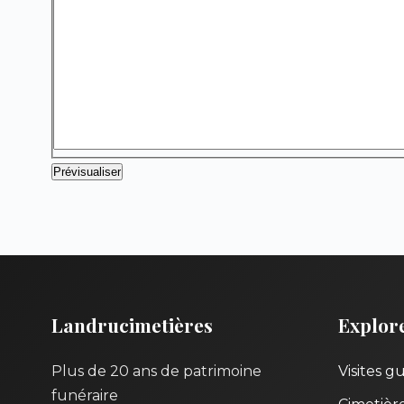
Landrucimetières
Explor
Plus de 20 ans de patrimoine
Visites g
funéraire