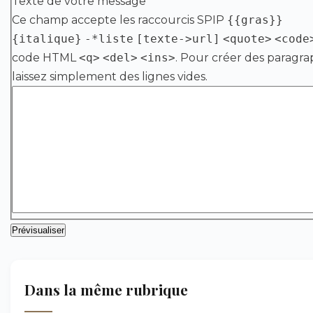
Texte de votre message
Ce champ accepte les raccourcis SPIP
{{gras}}
{italique}
-*liste
[texte->url]
<quote>
<code
code HTML
<q>
<del>
<ins>
. Pour créer des paragra
laissez simplement des lignes vides.
Dans la même rubrique