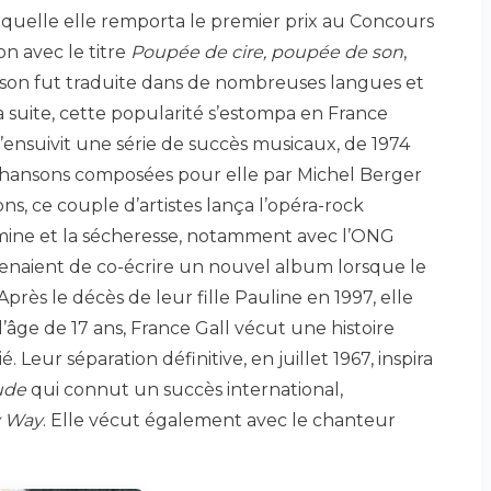
 laquelle elle remporta le premier prix au Concours
on avec le titre
Poupée de cire, poupée de son
,
nson fut traduite dans de nombreuses langues et
a suite, cette popularité s’estompa en France
s’ensuivit une série de succès musicaux, de 1974
chansons composées pour elle par Michel Berger
s, ce couple d’artistes lança l’opéra-rock
amine et la sécheresse, notamment avec l’ONG
venaient de co-écrire un nouvel album lorsque le
rès le décès de leur fille Pauline en 1997, elle
à l’âge de 17 ans, France Gall vécut une histoire
ié. Leur séparation définitive, en juillet 1967, inspira
ude
qui connut un succès international,
 Way
. Elle vécut également avec le chanteur