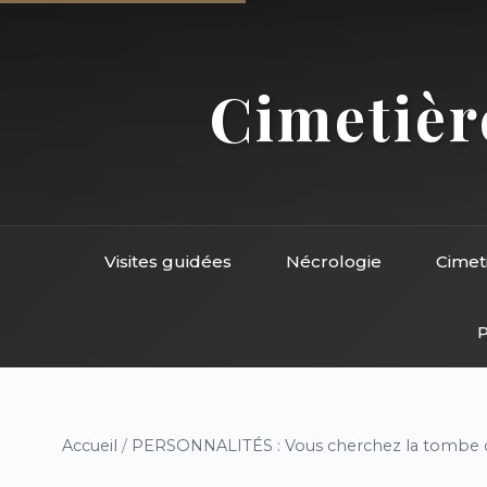
Cimetière
Visites guidées
Nécrologie
Cimet
P
Accueil
/
PERSONNALITÉS : Vous cherchez la tombe d