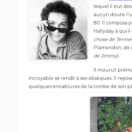
lequel il eut des
aucun doute l’un
80. Il composa 
Hallyday à qui i
chose de Tenne
Plamondon, de c
de Jimmy
).
Il mourut préma
incroyable se rendit à ses obsèques. Il repose
quelques encablures de la tombe de son pè