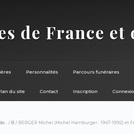
s de France et 
ières
Personnalités
Parcours funéraires
lan du site
Contact
Inscription
Connexi
e...
/
B
/ BERGER Michel (Michel Hamburger : 1947-1992) et Fra