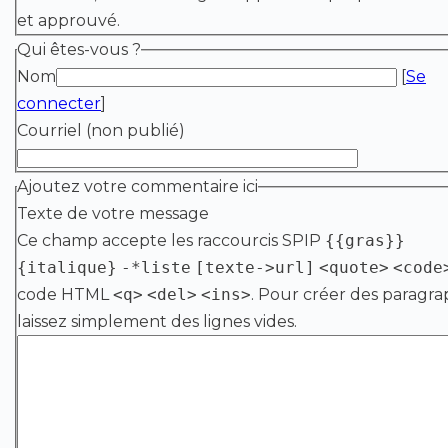
et approuvé.
Qui êtes-vous ?
Nom
[
Se
connecter
]
Courriel (non publié)
Ajoutez votre commentaire ici
Texte de votre message
Ce champ accepte les raccourcis SPIP
{{gras}}
{italique}
-*liste
[texte->url]
<quote>
<code
code HTML
<q>
<del>
<ins>
. Pour créer des paragra
laissez simplement des lignes vides.