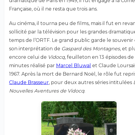
dramatique de Paris en 1949, il fut engagé à la Comé
Française, où il ne resta que trois ans.
Au cinéma, il tourna peu de films, mais il fut en rev
sollicité par la télévision pour les grandes dramatiq
temps de l’ORTF. Le grand public garde le souvenir
son interprétation de
Gaspard des Montagnes
, et pl
encore celui de
Vidocq
, feuilleton en 13 épisodes de
minutes réalisé par
Marcel Bluwal
et Claude Loursai
1967. Après la mort de Bernard Noël, le rôle fut repri
Claude Brasseur
, pour deux autres séries intitulées
Nouvelles Aventures de Vidocq
.