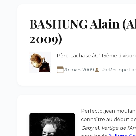
BASHUNG Alain (Al
2009)
Père-Lachaise â€“ 13ème division
20 mars 2009
Par
Philippe La
Perfecto, jean moulant
connaître au début d
Gaby
et
Vertige de l’A