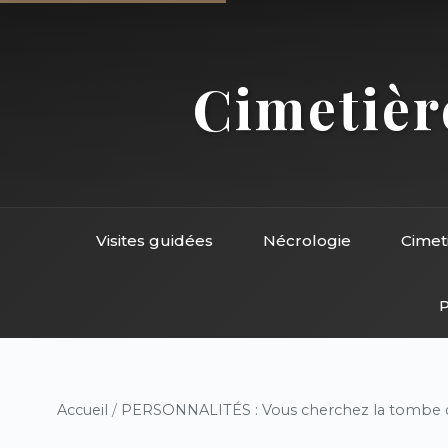
Cimetière
Visites guidées
Nécrologie
Cimet
P
Accueil
/
PERSONNALITÉS : Vous cherchez la tombe d