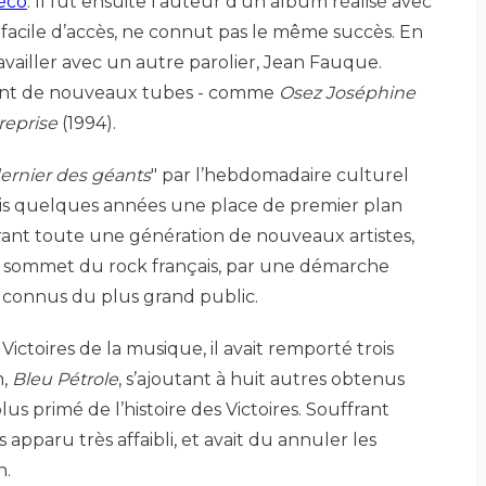
réco
. Il fut ensuite l’auteur d’un album réalisé avec
 facile d’accès, ne connut pas le même succès. En
availler avec un autre parolier, Jean Fauque.
btint de nouveaux tubes - comme
Osez Joséphine
reprise
(1994).
ernier des géants
" par l’hebdomadaire culturel
is quelques années une place de premier plan
pirant toute une génération de nouveaux artistes,
au sommet du rock français, par une démarche
s connus du plus grand public.
ictoires de la musique, il avait remporté trois
m,
Bleu Pétrole
, s’ajoutant à huit autres obtenus
lus primé de l’histoire des Victoires. Souffrant
apparu très affaibli, et avait du annuler les
n.