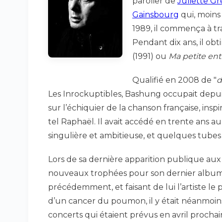
parolier de
Juliette G
Gainsbourg
qui, moins
1989, il commença à tr
Pendant dix ans, il o
(1991) ou
Ma petite ent
Qualifié en 2008 de "
d
Les Inrockuptibles, Bashung occupait depu
sur l’échiquier de la chanson française, ins
tel Raphaël. Il avait accédé en trente ans 
singulière et ambitieuse, et quelques tube
Lors de sa dernière apparition publique aux V
nouveaux trophées pour son dernier albu
précédemment, et faisant de lui l’artiste le p
d’un cancer du poumon, il y était néanmoins 
concerts qui étaient prévus en avril prochai