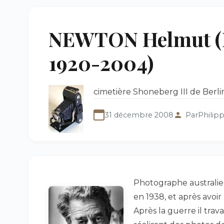
NEWTON Helmut (H
1920-2004)
cimetière Shoneberg III de Berl
31 décembre 2008
Par
Philip
Photographe australien
en 1938, et après avoi
Après la guerre il tr