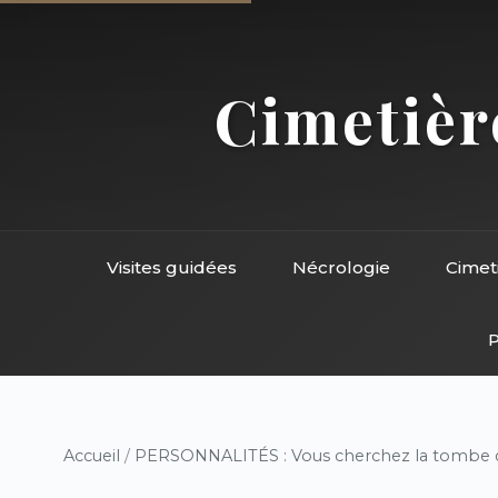
Cimetière
Visites guidées
Nécrologie
Cimet
P
Accueil
/
PERSONNALITÉS : Vous cherchez la tombe d