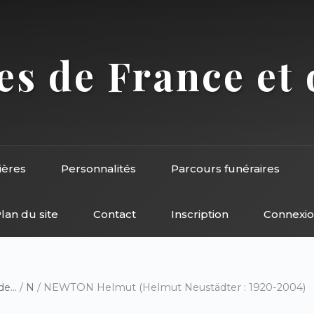
s de France et 
ières
Personnalités
Parcours funéraires
lan du site
Contact
Inscription
Connexi
e...
/
N
/ NEWTON Helmut (Helmut Neustädter : 1920-2004)