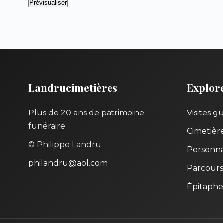
Landrucimetières
Explor
Plus de 20 ans de patrimoine
Visites g
funéraire
Cimetièr
© Philippe Landru
Personna
philandru@aol.com
Parcours
Épitaphe