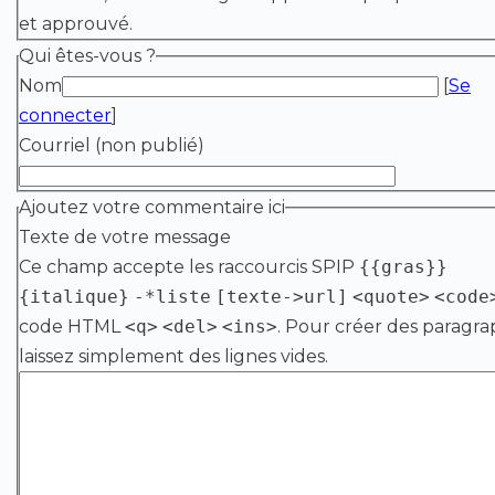
et approuvé.
Qui êtes-vous ?
Nom
[
Se
connecter
]
Courriel (non publié)
Ajoutez votre commentaire ici
Texte de votre message
Ce champ accepte les raccourcis SPIP
{{gras}}
{italique}
-*liste
[texte->url]
<quote>
<code
code HTML
<q>
<del>
<ins>
. Pour créer des paragra
laissez simplement des lignes vides.