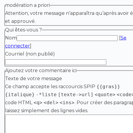
modération a priori
Attention, votre message n’apparaîtra qu’après avoir é
et approuvé.
Qui êtes-vous ?
Nom
[
Se
connecter
]
Courriel (non publié)
Ajoutez votre commentaire ici
Texte de votre message
Ce champ accepte les raccourcis SPIP
{{gras}}
{italique}
-*liste
[texte->url]
<quote>
<code
code HTML
<q>
<del>
<ins>
. Pour créer des paragra
laissez simplement des lignes vides.