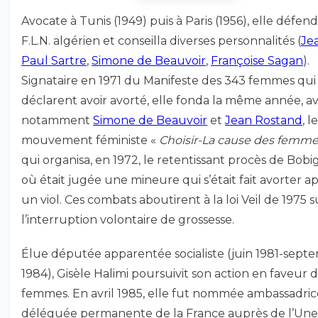
Avocate à Tunis (1949) puis à Paris (1956), elle défendi
F.L.N. algérien et conseilla diverses personnalités (
Je
Paul Sartre
,
Simone de Beauvoir
,
Françoise Sagan
).
Signataire en 1971 du Manifeste des 343 femmes qui
déclarent avoir avorté, elle fonda la même année, a
notamment
Simone de Beauvoir
et
Jean Rostand
, le
mouvement féministe «
Choisir-La cause des femm
qui organisa, en 1972, le retentissant procès de Bobi
où était jugée une mineure qui s’était fait avorter a
un viol. Ces combats aboutirent à la loi Veil de 1975 s
l’interruption volontaire de grossesse.
Élue députée apparentée socialiste (juin 1981-sept
1984), Gisèle Halimi poursuivit son action en faveur 
femmes. En avril 1985, elle fut nommée ambassadric
déléguée permanente de la France auprès de l’Une