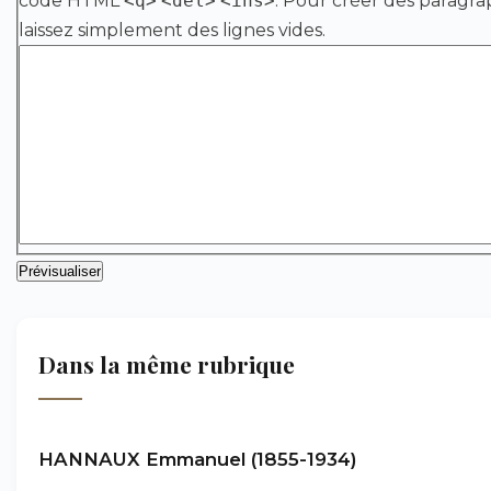
code HTML
<q>
<del>
<ins>
. Pour créer des paragra
laissez simplement des lignes vides.
Dans la même rubrique
HANNAUX Emmanuel (1855-1934)