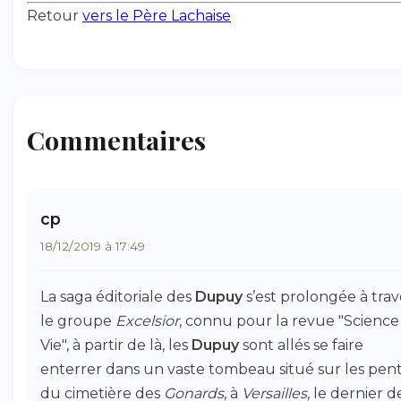
Retour
vers le Père Lachaise
Commentaires
cp
18/12/2019 à 17:49
La saga éditoriale des
Dupuy
s’est prolongée à trav
le groupe
Excelsior
, connu pour la revue "Science
Vie", à partir de là, les
Dupuy
sont allés se faire
enterrer dans un vaste tombeau situé sur les pen
du cimetière des
Gonards
, à
Versailles
, le dernier d