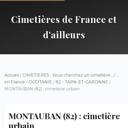
Cimetières de France et
d'ailleurs
Accueil
/
CIMETIERES : Vous cherchez un cimetière...
/
...
en France
/
OCCITANIE
/
82 - TARN-ET-GARONNE
/
MONTAUBAN (82) : cimetière urbain
MONTAUBAN (82) : cimetière
urbain