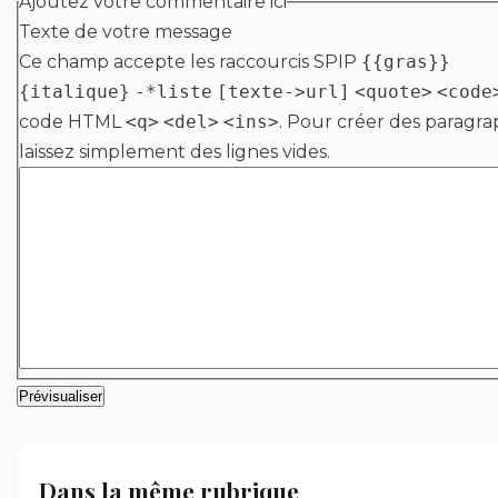
Ajoutez votre commentaire ici
Texte de votre message
Ce champ accepte les raccourcis SPIP
{{gras}}
{italique}
-*liste
[texte->url]
<quote>
<code
code HTML
<q>
<del>
<ins>
. Pour créer des paragra
laissez simplement des lignes vides.
Dans la même rubrique