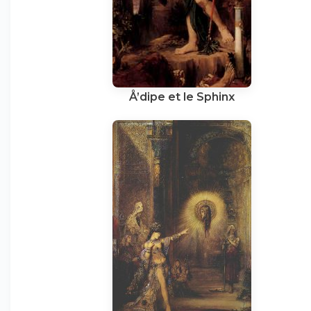
Å’dipe et le Sphinx