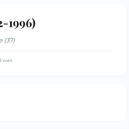
2-1996)
 (37)
9 vues