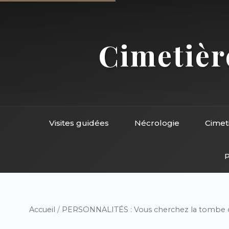
Cimetière
Visites guidées
Nécrologie
Cimet
P
Accueil
/
PERSONNALITÉS : Vous cherchez la tombe d