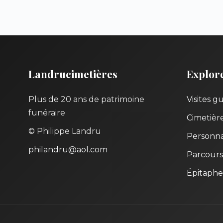
Landrucimetières
Explor
Plus de 20 ans de patrimoine
Visites g
funéraire
Cimetièr
© Philippe Landru
Personna
philandru@aol.com
Parcours
Épitaphe