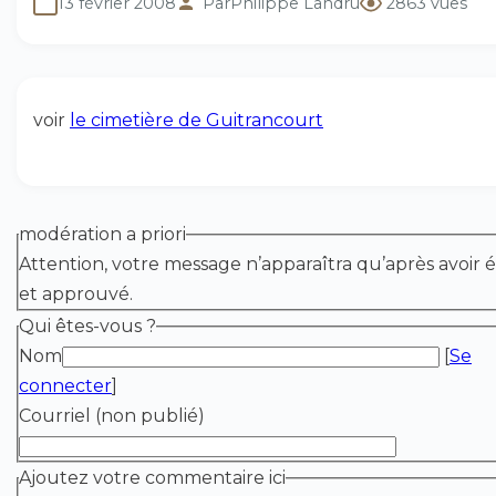
13 février 2008
Par
Philippe Landru
2863 vues
voir
le cimetière de Guitrancourt
modération a priori
Attention, votre message n’apparaîtra qu’après avoir é
et approuvé.
Qui êtes-vous ?
Nom
[
Se
connecter
]
Courriel (non publié)
Ajoutez votre commentaire ici