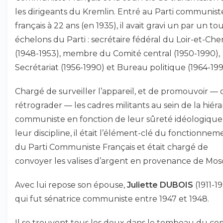
les dirigeants du Kremlin. Entré au Parti communist
français à 22 ans (en 1935), il avait gravi un par un tou
échelons du Parti : secrétaire fédéral du Loir-et-Che
(1948-1953), membre du Comité central (1950-1990),
Secrétariat (1956-1990) et Bureau politique (1964-199
Chargé de surveiller l’appareil, et de promouvoir —
rétrograder — les cadres militants au sein de la hiéra
communiste en fonction de leur sûreté idéologique
leur discipline, il était l’élément-clé du fonctionnem
du Parti Communiste Français et était chargé de
convoyer les valises d’argent en provenance de Mos
Avec lui repose son épouse,
Juliette DUBOIS
(1911-19
qui fut sénatrice communiste entre 1947 et 1948.
Il se trouvent tous les deux dans le tombeau du co