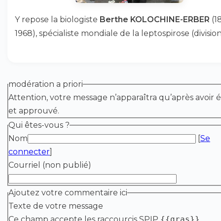
Y repose la biologiste
Berthe KOLOCHINE-ERBER
(1
1968), spécialiste mondiale de la leptospirose (division
modération a priori
Attention, votre message n’apparaîtra qu’après avoir é
et approuvé.
Qui êtes-vous ?
Nom
[
Se
connecter
]
Courriel (non publié)
Ajoutez votre commentaire ici
Texte de votre message
Ce champ accepte les raccourcis SPIP
{{gras}}