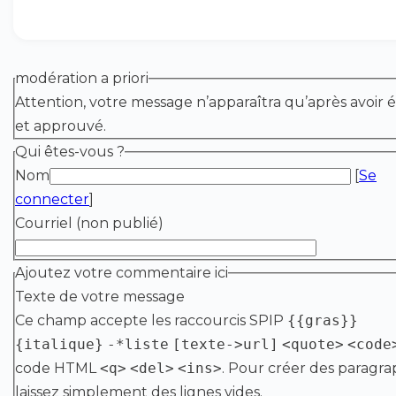
modération a priori
Attention, votre message n’apparaîtra qu’après avoir é
et approuvé.
Qui êtes-vous ?
Nom
[
Se
connecter
]
Courriel (non publié)
Ajoutez votre commentaire ici
Texte de votre message
Ce champ accepte les raccourcis SPIP
{{gras}}
{italique}
-*liste
[texte->url]
<quote>
<code
code HTML
<q>
<del>
<ins>
. Pour créer des paragra
laissez simplement des lignes vides.