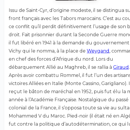
Issu de Saint-Cyr, d’origine modeste, il se distingua su
front français avec les Tabors marocains. C’est au co
ce conflit qu’il perdit définitivement l’usage de son 
droit. Fait prisonnier durant la Seconde Guerre mond
il fut libéré en 1941 à la demande du gouvernement
Vichy qui le nomma, à la place de
Weygand
, comma
en chef des forces d’Afrique du nord. Lors du
débarquement Allié au Maghreb, il se rallia à
Giraud
.
Après avoir combattu Rommel, il fut l’un des artisan
victoires Alliées en Italie (Monte Cassino, Garigliano). I
reçut le bâton de maréchal en 1952, puis fut élu l
année à l’Académie Française. Nostalgique du passé
colonial de la France, il s’opposa toute sa vie au sult
Mohammed V du Maroc. Pied-noir (il était né en Algéri
fut contre la politique d’autodétermination, ce qui l