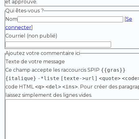
et approuvé.
Qui êtes-vous ?
Nom
[
Se
connecter
]
Courriel (non publié)
Ajoutez votre commentaire ici
Texte de votre message
Ce champ accepte les raccourcis SPIP
{{gras}}
{italique}
-*liste
[texte->url]
<quote>
<code
code HTML
<q>
<del>
<ins>
. Pour créer des paragra
laissez simplement des lignes vides.