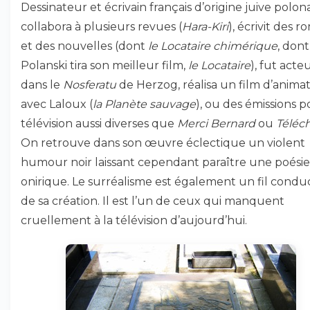
Dessinateur et écrivain français d’origine juive polonai
collabora à plusieurs revues (
Hara-Kiri
), écrivit des 
et des nouvelles (dont
le Locataire chimérique
, dont
Polanski tira son meilleur film,
le Locataire
), fut acte
dans le
Nosferatu
de Herzog, réalisa un film d’anima
avec Laloux (
la Planète sauvage
), ou des émissions p
télévision aussi diverses que
Merci Bernard
ou
Téléc
On retrouve dans son œuvre éclectique un violent
humour noir laissant cependant paraître une poésie
onirique. Le surréalisme est également un fil cond
de sa création. Il est l’un de ceux qui manquent
cruellement à la télévision d’aujourd’hui.