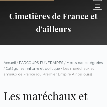
Cimetières de France et
d'ailleurs
Accueil
/
PARCOURS FUNÉRAIRES
/
Morts par catégories
/
Catégories militaire et politique
/ Les maréchaux et
amiraux de France (du Premier Empire À nos jours)
Les maréchaux et