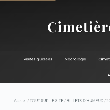
Cimetière
Visites guidées
Nécrologie
Cimet
P
Accueil
/
TOUT SUR LE SITE
/
BILLETS D’HUMEUR
/ 2