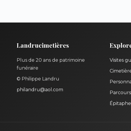
Landrucimetières
Explor
Plus de 20 ans de patrimoine
Visites g
funéraire
Cimetièr
© Philippe Landru
Personna
philandru@aol.com
Parcours
Épitaphe