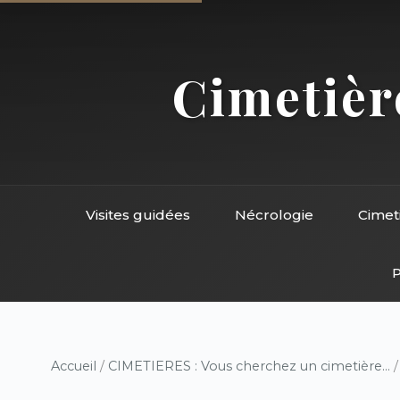
Cimetière
Visites guidées
Nécrologie
Cimet
P
Accueil
/
CIMETIERES : Vous cherchez un cimetière...