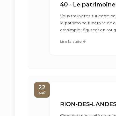
40 - Le patrimoin
Vous trouverez sur cette p
le patrimoine funéraire de
est simple : figurent en rouge
Lire la suite →
22
AOÛ
RION-DES-LANDES (
Cimetière non traité de mani