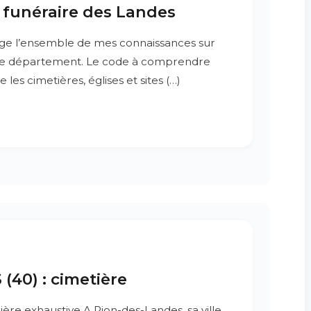
e funéraire des Landes
age l’ensemble de mes connaissances sur
 ce département. Le code à comprendre
 les cimetières, églises et sites (…)
40) : cimetière
ère exhaustive A Rion-des-Landes, sa ville