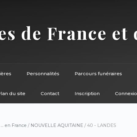
s de France et 
ières
Personnalités
Parcours funéraires
lan du site
Contact
Inscription
Connexi
/
... en France
/
NOUVELLE AQUITAINE
/ 40 - LANDES