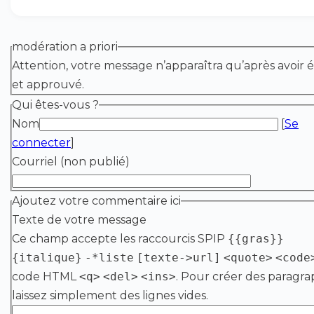
modération a priori
Attention, votre message n’apparaîtra qu’après avoir é
et approuvé.
Qui êtes-vous ?
Nom
[
Se
connecter
]
Courriel (non publié)
Ajoutez votre commentaire ici
Texte de votre message
Ce champ accepte les raccourcis SPIP
{{gras}}
{italique}
-*liste
[texte->url]
<quote>
<code
code HTML
<q>
<del>
<ins>
. Pour créer des paragra
laissez simplement des lignes vides.