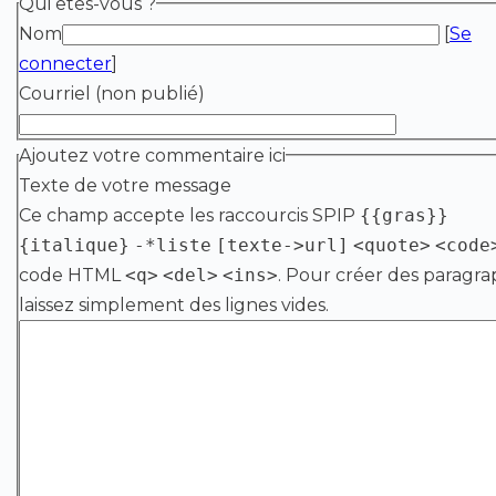
Qui êtes-vous ?
Nom
[
Se
connecter
]
Courriel (non publié)
Ajoutez votre commentaire ici
Texte de votre message
Ce champ accepte les raccourcis SPIP
{{gras}}
{italique}
-*liste
[texte->url]
<quote>
<code
code HTML
<q>
<del>
<ins>
. Pour créer des paragra
laissez simplement des lignes vides.