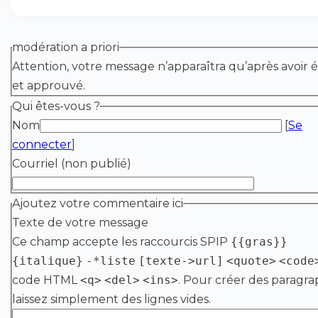
modération a priori
Attention, votre message n’apparaîtra qu’après avoir é
et approuvé.
Qui êtes-vous ?
Nom
[
Se
connecter
]
Courriel (non publié)
Ajoutez votre commentaire ici
Texte de votre message
Ce champ accepte les raccourcis SPIP
{{gras}}
{italique}
-*liste
[texte->url]
<quote>
<code
code HTML
<q>
<del>
<ins>
. Pour créer des paragra
laissez simplement des lignes vides.