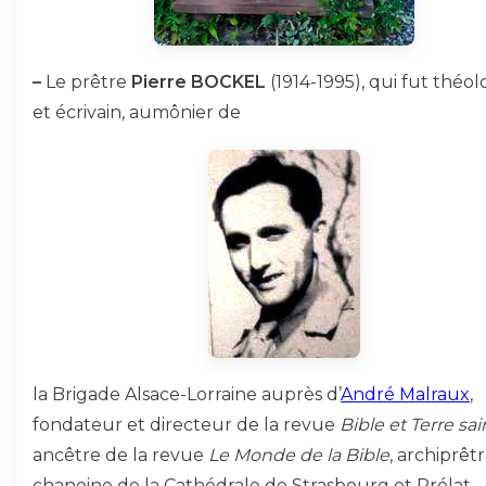
–
Le prêtre
Pierre BOCKEL
(1914-1995), qui fut théol
et écrivain, aumônier de
la Brigade Alsace-Lorraine auprès d’
André Malraux
,
fondateur et directeur de la revue
Bible et Terre sai
ancêtre de la revue
Le Monde de la Bible
, archiprêt
chanoine de la Cathédrale de Strasbourg et Prélat