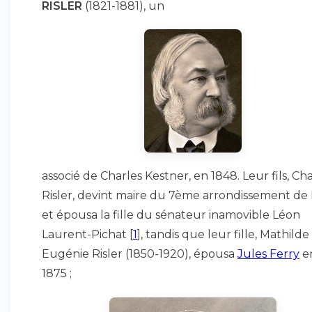
RISLER
(1821-1881), un
associé de Charles Kestner, en 1848. Leur fils, Ch
Risler, devint maire du 7ème arrondissement de 
et épousa la fille du sénateur inamovible Léon
Laurent-Pichat
[
1
]
, tandis que leur fille, Mathilde
Eugénie Risler (1850-1920), épousa
Jules Ferry
e
1875 ;