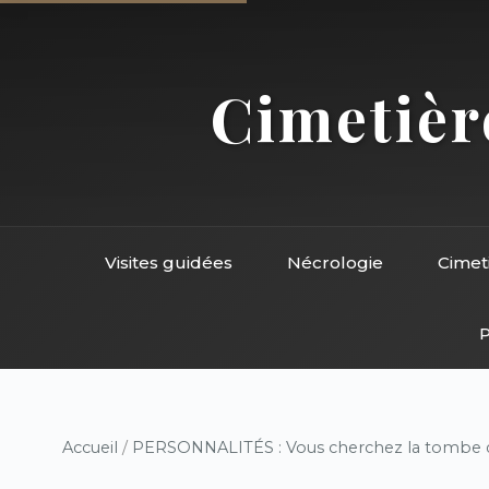
Cimetière
Visites guidées
Nécrologie
Cimet
P
Accueil
/
PERSONNALITÉS : Vous cherchez la tombe d