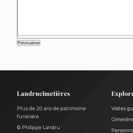
Landrucimetières
Explor
Plus de 20 ans de patrimoine
Visites g
funéraire
Cimetièr
© Philippe Landru
Personna