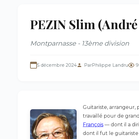
PEZIN Slim (André 
Montparnasse - 13ème division
5 décembre 2024
Par
Philippe Landru
9
Guitariste, arrangeur,
travaillé pour de gran
François
— dont il a di
dont il fut le guitarist