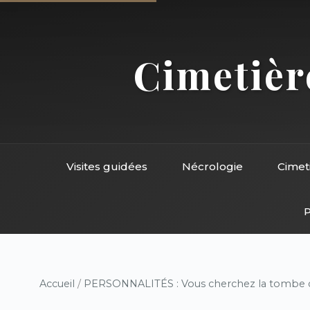
Cimetière
Visites guidées
Nécrologie
Cimet
P
Accueil
/
PERSONNALITÉS : Vous cherchez la tombe d