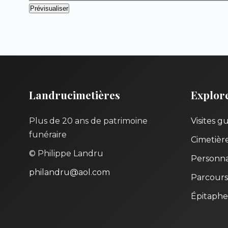
Landrucimetières
Explor
Plus de 20 ans de patrimoine
Visites g
funéraire
Cimetièr
© Philippe Landru
Personna
philandru@aol.com
Parcours
Épitaphe