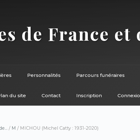
s de France et 
ières
Personnalités
Parcours funéraires
lan du site
Contact
Inscription
Connexi
e...
/
M
/ MICHOU (Michel Catty : 1931-2020)