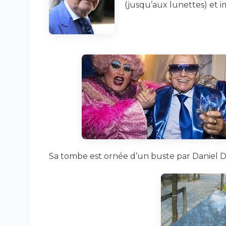
(jusqu’aux lunettes) et 
Sa tombe est ornée d’un buste par Daniel D