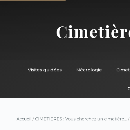
Cimetière
Visites guidées
Nécrologie
Cimet
P
Accueil
/
CIMETIERES : Vous cherchez un cimetière...