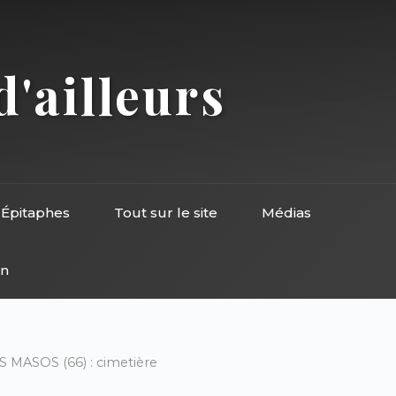
d'ailleurs
Épitaphes
Tout sur le site
Médias
on
S MASOS (66) : cimetière