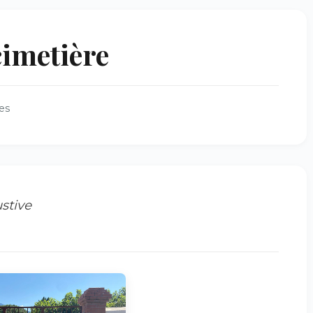
imetière
es
stive