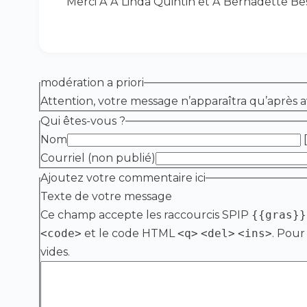
Merci Ã Ã Linda Quintin et Ã Bernadette Be
modération a priori
Attention, votre message n’apparaîtra qu’après a
Qui êtes-vous ?
Nom
[
Courriel (non publié)
Ajoutez votre commentaire ici
Texte de votre message
Ce champ accepte les raccourcis SPIP
{{gras}}
<code>
et le code HTML
<q>
<del>
<ins>
. Pour
vides.