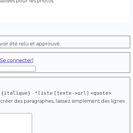
ssodes pour les photos
voir été relu et approuvé.
Se connecter
]
{italique}
-*liste
[texte->url]
<quote>
 créer des paragraphes, laissez simplement des lignes