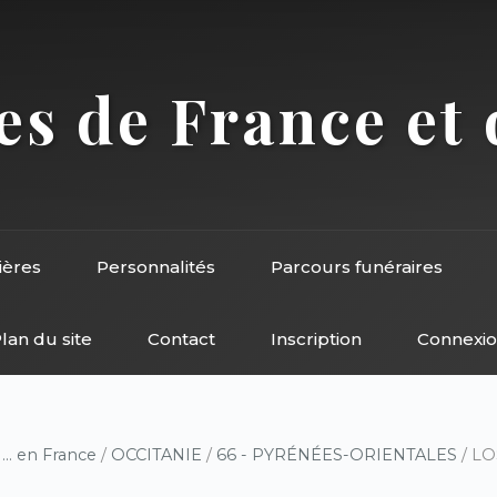
s de France et 
ières
Personnalités
Parcours funéraires
lan du site
Contact
Inscription
Connexi
/
... en France
/
OCCITANIE
/
66 - PYRÉNÉES-ORIENTALES
/ LO