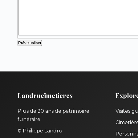
Landrucimetières
Explor
Plus de 20 ans de patrimoine
Visites g
funéraire
Cimetièr
© Philippe Landru
Personna