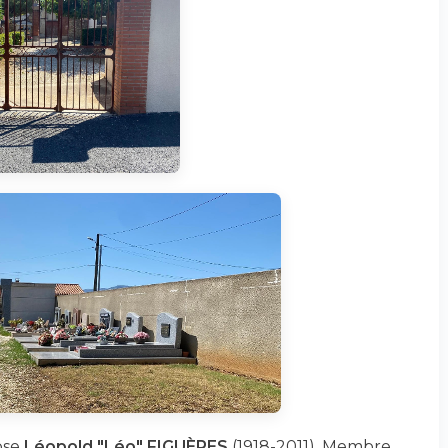
ose
Léopold "Léo" FIGUÈRES
(1918-2011). Membre