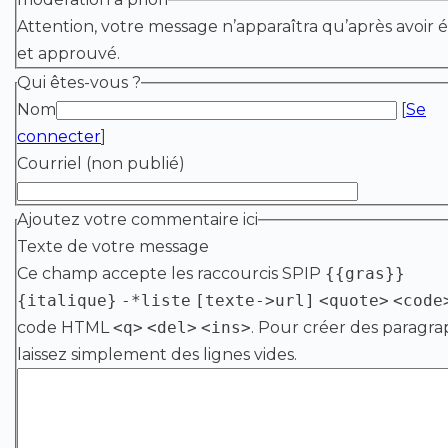
Attention, votre message n’apparaîtra qu’après avoir é
et approuvé.
Qui êtes-vous ?
Nom
[
Se
connecter
]
Courriel (non publié)
Ajoutez votre commentaire ici
Texte de votre message
Ce champ accepte les raccourcis SPIP
{{gras}}
{italique}
-*liste
[texte->url]
<quote>
<code
code HTML
<q>
<del>
<ins>
. Pour créer des paragra
laissez simplement des lignes vides.