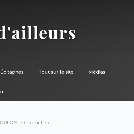
d'ailleurs
Épitaphes
Tout sur le site
Médias
on
COULON (79) : cimetière