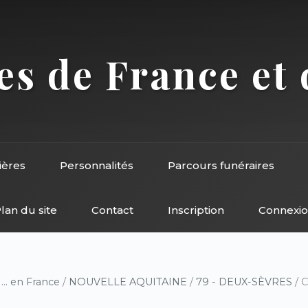
s de France et 
ières
Personnalités
Parcours funéraires
lan du site
Contact
Inscription
Connexi
/
... en France
/
NOUVELLE AQUITAINE
/
79 - DEUX-SÈVRES
/ 