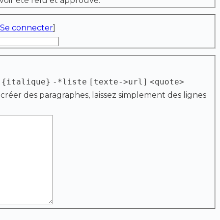
voir été relu et approuvé.
Se connecter
]
{italique}
-*liste
[texte->url]
<quote>
 créer des paragraphes, laissez simplement des lignes