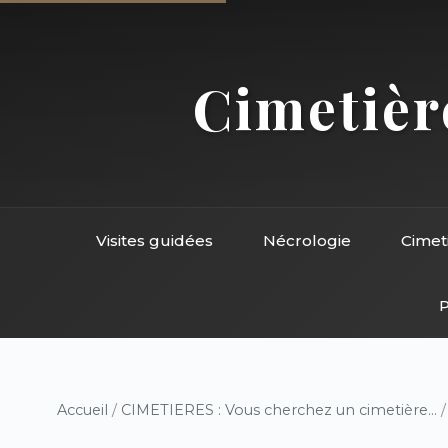
Cimetière
Visites guidées
Nécrologie
Cimet
P
Accueil
/
CIMETIERES : Vous cherchez un cimetière...