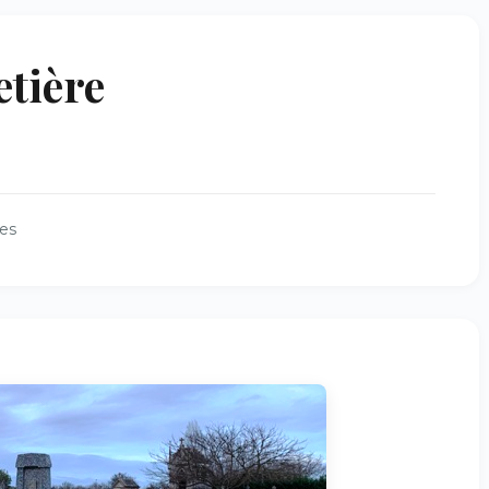
tière
es