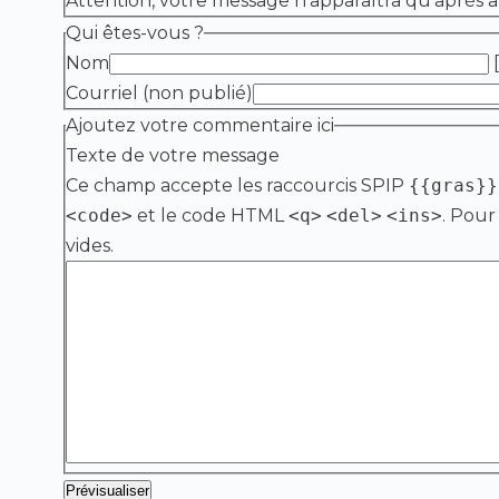
Attention, votre message n’apparaîtra qu’après a
Qui êtes-vous ?
Nom
[
Courriel (non publié)
Ajoutez votre commentaire ici
Texte de votre message
Ce champ accepte les raccourcis SPIP
{{gras}}
<code>
et le code HTML
<q>
<del>
<ins>
. Pour
vides.