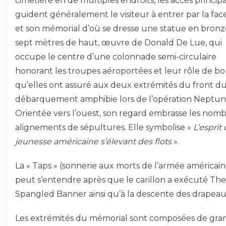
cimetière en de multiples endroits, les accès princip
guident généralement le visiteur à entrer par la fac
et son mémorial d’où se dresse une statue en bronz
sept mètres de haut, œuvre de Donald De Lue, qui
occupe le centre d’une colonnade semi-circulaire
honorant les troupes aéroportées et leur rôle de bo
qu’elles ont assuré aux deux extrémités du front d
débarquement amphibie lors de l’opération Neptun
Orientée vers l’ouest, son regard embrasse les nom
alignements de sépultures. Elle symbolise «
L’esprit 
jeunesse américaine s’élevant des flots
».
La « Taps » (sonnerie aux morts de l’armée américain
peut s’entendre après que le carillon a exécuté The
Spangled Banner ainsi qu’à la descente des drapeau
Les extrémités du mémorial sont composées de gra