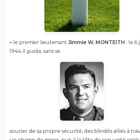
–
le premier lieutenant
Jimmie W. MONTEITH
: le 6 
1944, il guida, sans se
soucier de sa propre sécurité, des blindés alliés à tra
un champ de mines, puis à la tête de son unité enlèv