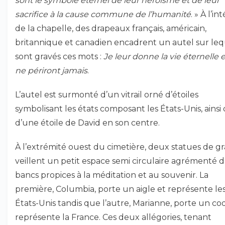
sont le symbole éternel de leur héroïsme et de leur
sacrifice à la cause commune de l’humanité
. » À l’in
de la chapelle, des drapeaux français, américain,
britannique et canadien encadrent un autel sur leq
sont gravés ces mots :
Je leur donne la vie éternelle et
ne périront jamais
.
L’autel est surmonté d’un vitrail orné d’étoiles
symbolisant les états composant les États-Unis, ainsi
d’une étoile de David en son centre.
À l’extrémité ouest du cimetière, deux statues de gr
veillent un petit espace semi circulaire agrémenté 
bancs propices à la méditation et au souvenir. La
première, Columbia, porte un aigle et représente le
États-Unis tandis que l’autre, Marianne, porte un co
représente la France. Ces deux allégories, tenant