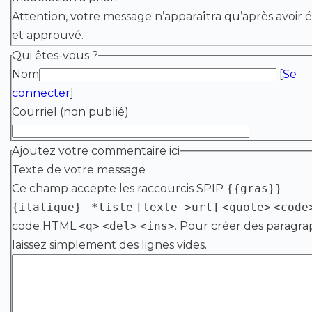
Attention, votre message n’apparaîtra qu’après avoir é
et approuvé.
Qui êtes-vous ?
Nom
[
Se
connecter
]
Courriel (non publié)
Ajoutez votre commentaire ici
Texte de votre message
Ce champ accepte les raccourcis SPIP
{{gras}}
{italique}
-*liste
[texte->url]
<quote>
<code
code HTML
<q>
<del>
<ins>
. Pour créer des paragra
laissez simplement des lignes vides.